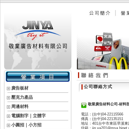
公司聯絡方式
廣告板材
壓克力產品
敬業廣告材料公司-材料部
周邊材料
電話：(台中)04-22115566
電腦割字｜立體字
傳真：(台中)04-22135151
地址：401台中市東區旱溪東
小圓招｜小方招
信箱：jin.ya201@msa.hinet.