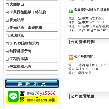
大圖輸出
敬業廣告材料公司-噴畫部
卡典西德貼紙｜轉貼膜
電話：(台中)04-22115566
反光貼紙
傳真：(台中)04-22135151
地址：401台中市東區旱溪東路
夜光貼紙｜蓄光貼紙
信箱：jin.ya201@msa.hinet.
玻璃貼紙
公司營業時間
GHS危險物標示牌
無障礙標示牌
公司營業時間：
工程告示牌
週一 ~ 週四 早上8:30~下午5:
停車場標示牌
週五 早上9:30~12:00
週六、週日 休息
公司位置地圖