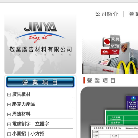
廣告板材
壓克力產品
周邊材料
電腦割字｜立體字
小圓招｜小方招