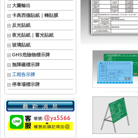
大圖輸出
卡典西德貼紙｜轉貼膜
反光貼紙
夜光貼紙｜蓄光貼紙
玻璃貼紙
GHS危險物標示牌
無障礙標示牌
工程告示牌
停車場標示牌