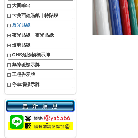
大圖輸出
卡典西德貼紙｜轉貼膜
反光貼紙
夜光貼紙｜蓄光貼紙
玻璃貼紙
GHS危險物標示牌
無障礙標示牌
工程告示牌
停車場標示牌