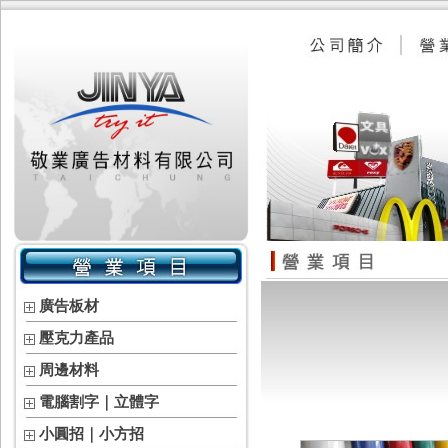
廣告板材
壓克力產品
周邊材料
電腦割字｜立體字
小圓招｜小方招