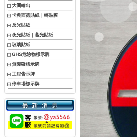
大圖輸出
卡典西德貼紙｜轉貼膜
反光貼紙
夜光貼紙｜蓄光貼紙
玻璃貼紙
GHS危險物標示牌
無障礙標示牌
工程告示牌
停車場標示牌