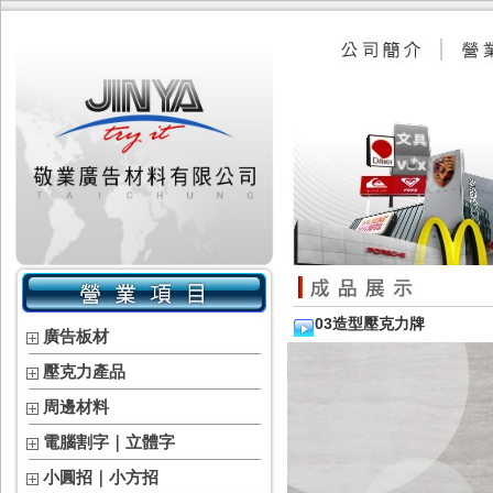
03造型壓克力牌
廣告板材
壓克力產品
周邊材料
電腦割字｜立體字
小圓招｜小方招