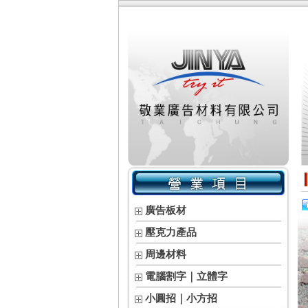
廣告板材
壓克力產品
周邊材料
電腦割字｜立體字
小圓招｜小方招