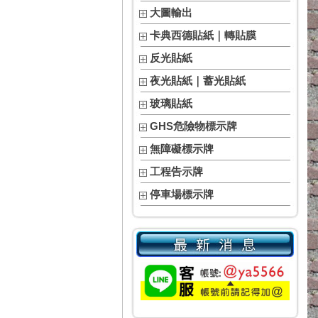
大圖輸出
卡典西德貼紙｜轉貼膜
反光貼紙
夜光貼紙｜蓄光貼紙
玻璃貼紙
GHS危險物標示牌
無障礙標示牌
工程告示牌
停車場標示牌