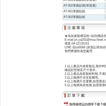
AT-002單購鋁牌(單面看)
AT-001單購貼紙
AT-002單購貼紙
★為加速報價流程~欲詢價請
E-mail:jin.ya201@msa.hinet.n
傳真:04-22135151
LINE:@ya5566 (前面記得加@
我們將儘快為您處理
1.以上產品均為客製品,製作時
確認好型號及尺寸需求。
2.以上產品為客製材料類,不
3.以上報價不含安裝費用。
4.以上報價不含運費,如需運
5.以上報價為未稅價,如需發票
無障礙標誌詢價單下載下載：SF