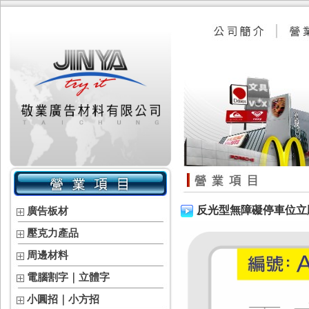
反光型無障礙停車位立
廣告板材
壓克力產品
周邊材料
電腦割字｜立體字
小圓招｜小方招