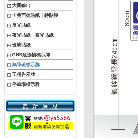
大圖輸出
卡典西德貼紙｜轉貼膜
反光貼紙
夜光貼紙｜蓄光貼紙
玻璃貼紙
GHS危險物標示牌
無障礙標示牌
工程告示牌
停車場標示牌