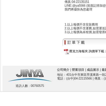
傳真:04-22135151
LINE:@ya5566 (前面記得加@
我們將儘快為您處理
1.以上報價不含安裝費用
2.以上報價不含運費,如需運
3.以上報價為未稅價,如需發票
壓克力海報夾 詢價單下載：SF1
公司簡介
|
營業項目
|
成品展示
|
最
地址：401台中市東區旱溪東路一段20
電話：(台中)04-22115566 | 傳真：(台
造訪人數 : 00760575