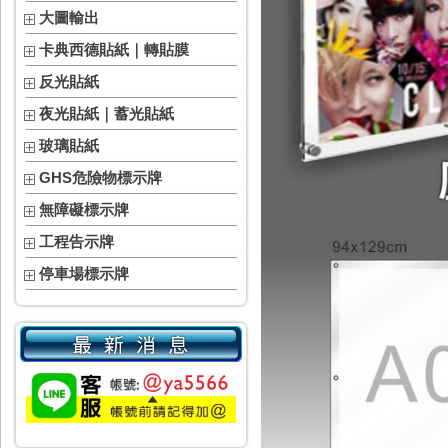
大圖輸出
卡典西德貼紙｜轉貼膜
反光貼紙
夜光貼紙｜蓄光貼紙
玻璃貼紙
GHS危險物標示牌
無障礙標示牌
工程告示牌
停車場標示牌