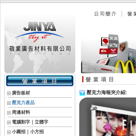
壓克力海報夾介紹:
廣告板材
壓克力產品
周邊材料
電腦割字｜立體字
小圓招｜小方招