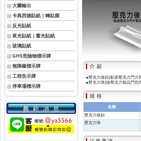
大圖輸出
卡典西德貼紙｜轉貼膜
反光貼紙
夜光貼紙｜蓄光貼紙
玻璃貼紙
GHS危險物標示牌
無障礙標示牌
工程告示牌
●壓克力後鈕(黏接壓克力門片
●壓克力珠(做壓克力製品門把用
停車場標示牌
名稱
壓克力後鈕
壓克力珠