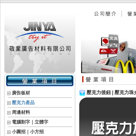
壓克力後鈕 | 壓克力珠
廣告板材
壓克力產品
周邊材料
電腦割字｜立體字
小圓招｜小方招