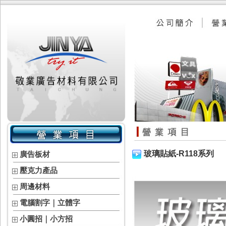
玻璃貼紙-R118系列
廣告板材
壓克力產品
周邊材料
電腦割字｜立體字
小圓招｜小方招