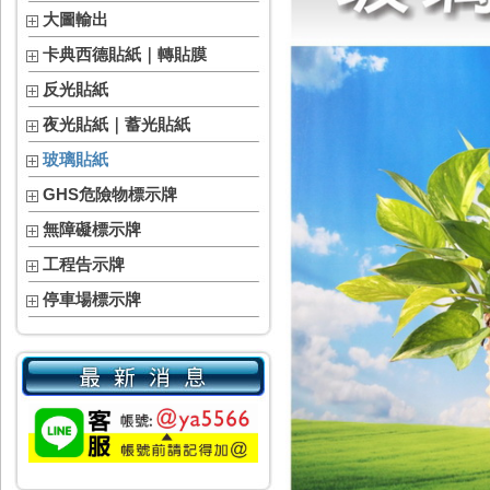
大圖輸出
卡典西德貼紙｜轉貼膜
反光貼紙
夜光貼紙｜蓄光貼紙
玻璃貼紙
GHS危險物標示牌
無障礙標示牌
工程告示牌
停車場標示牌