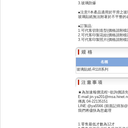
3.玻璃防爆
●注意!!本產品適用於平滑之
玻璃貼紙無法附著於不平整的
●訂製品:
1.可代客切割造型(價格請附檔
2.可代客印製花紋(價格請附檔
3.可代客印製照片(價格請附檔
名稱
玻璃貼紙-R118系列
★為加速報價流程~欲詢價請
E-mail:jin.ya201@msa.hinet.n
傳真:04-22135151
LINE:@ya5566 (前面記得加@
我們將儘快為您處理
1.零售最低才數為12才