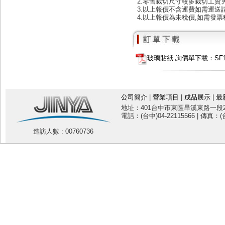
2.零售裁切尺寸較多裁切工資
3.以上報價不含運費如需運送
4.以上報價為未稅價,如需發票
玻璃貼紙 詢價單下載：SF102
公司簡介
|
營業項目
|
成品展示
|
最
地址：401台中市東區旱溪東路一段20
電話：(台中)04-22115566 | 傳真：(台
造訪人數 : 00760736