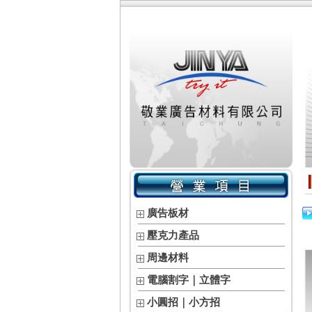
廣告板材
壓克力產品
周邊材料
電腦割字｜立體字
小圓招｜小方招