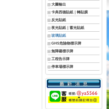
大圖輸出
卡典西德貼紙｜轉貼膜
反光貼紙
夜光貼紙｜蓄光貼紙
玻璃貼紙
GHS危險物標示牌
無障礙標示牌
工程告示牌
停車場標示牌