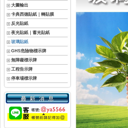
大圖輸出
卡典西德貼紙｜轉貼膜
反光貼紙
夜光貼紙｜蓄光貼紙
玻璃貼紙
GHS危險物標示牌
無障礙標示牌
工程告示牌
停車場標示牌