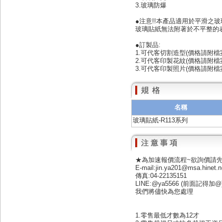
3.玻璃防爆
●注意!!本產品適用於平滑之
玻璃貼紙無法附著於不平整的
●訂製品:
1.可代客切割造型(價格請附檔
2.可代客印製花紋(價格請附檔
3.可代客印製照片(價格請附檔
名稱
玻璃貼紙-R113系列
★為加速報價流程~欲詢價請
E-mail:jin.ya201@msa.hinet.n
傳真:04-22135151
LINE:@ya5566 (前面記得加@
我們將儘快為您處理
1.零售最低才數為12才