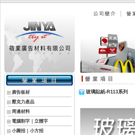
玻璃貼紙-R113系列
廣告板材
壓克力產品
周邊材料
電腦割字｜立體字
小圓招｜小方招