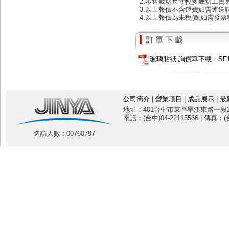
2.零售裁切尺寸較多裁切工資
3.以上報價不含運費如需運送
4.以上報價為未稅價,如需發票
玻璃貼紙 詢價單下載：SF102
公司簡介
|
營業項目
|
成品展示
|
最
地址：401台中市東區旱溪東路一段20
電話：(台中)04-22115566 | 傳真：(台
造訪人數 : 00760797